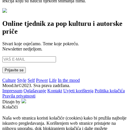
lekcija koju su naučili tijekom snimanja filma.
Online tjednik za pop kulturu i autorske
priče
Stvari koje osjećamo. Teme koje pokreću.
Newsletter nedjeljom.
Culture
Style
Self
Power
Life
In the mood
Mood.hr©2023. Sva prava zadržana.
Impressum
Oglašavanje
Kontakt
Uvjeti korištenja
Politika kolačića
Pravila privatnosti
Dizajn by
Kolačići
Naša web stranica koristi kolačiće (cookies) kako bi pružila najbolje
iskustvo pregledavanja. Korištenjem web stranice pristajete na
njihovu uporabu, dok blokiranjem kolačića i dalje možete