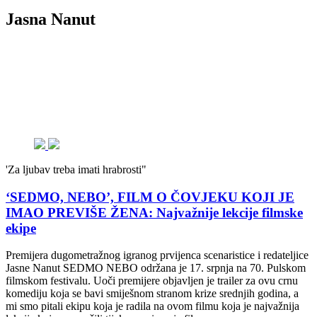
Jasna Nanut
'Za ljubav treba imati hrabrosti"
‘SEDMO, NEBO’, FILM O ČOVJEKU KOJI JE
IMAO PREVIŠE ŽENA: Najvažnije lekcije filmske
ekipe
Premijera dugometražnog igranog prvijenca scenaristice i redateljice
Jasne Nanut SEDMO NEBO održana je 17. srpnja na 70. Pulskom
filmskom festivalu. Uoči premijere objavljen je trailer za ovu crnu
komediju koja se bavi smiješnom stranom krize srednjih godina, a
mi smo pitali ekipu koja je radila na ovom filmu koja je najvažnija