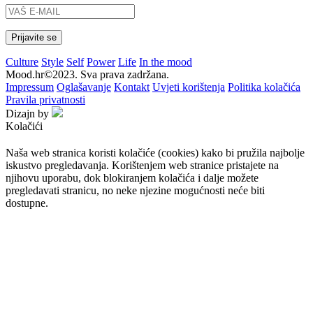
Culture
Style
Self
Power
Life
In the mood
Mood.hr©2023. Sva prava zadržana.
Impressum
Oglašavanje
Kontakt
Uvjeti korištenja
Politika kolačića
Pravila privatnosti
Dizajn by
Kolačići
Naša web stranica koristi kolačiće (cookies) kako bi pružila najbolje
iskustvo pregledavanja. Korištenjem web stranice pristajete na
njihovu uporabu, dok blokiranjem kolačića i dalje možete
pregledavati stranicu, no neke njezine mogućnosti neće biti
dostupne.
Prihvaćam