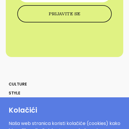
CULTURE
STYLE
SELF
Kolačići
POWER
LIFE
Naša web stranica koristi kolačiće (cookies) kako
IN THE MOOD