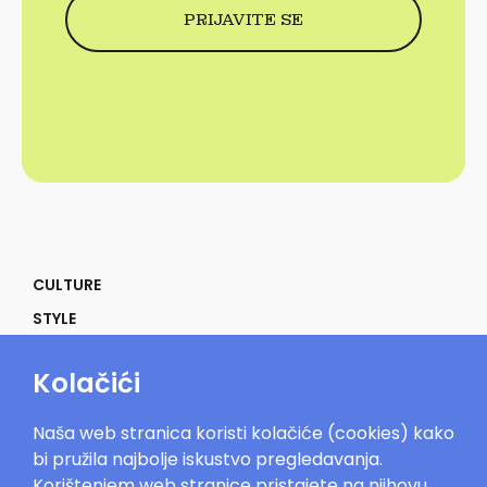
CULTURE
STYLE
SELF
Kolačići
POWER
LIFE
Naša web stranica koristi kolačiće (cookies) kako
IN THE MOOD
bi pružila najbolje iskustvo pregledavanja.
Korištenjem web stranice pristajete na njihovu