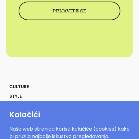
CULTURE
STYLE
SELF
Kolačići
POWER
LIFE
Naša web stranica koristi kolačiće (cookies) kako
IN THE MOOD
bi pružila najbolje iskustvo pregledavanja.