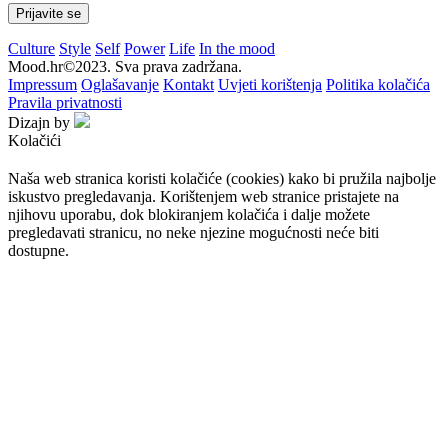
Culture
Style
Self
Power
Life
In the mood
Mood.hr©2023. Sva prava zadržana.
Impressum
Oglašavanje
Kontakt
Uvjeti korištenja
Politika kolačića
Pravila privatnosti
Dizajn by
Kolačići
Naša web stranica koristi kolačiće (cookies) kako bi pružila najbolje
iskustvo pregledavanja. Korištenjem web stranice pristajete na
njihovu uporabu, dok blokiranjem kolačića i dalje možete
pregledavati stranicu, no neke njezine mogućnosti neće biti
dostupne.
Prihvaćam