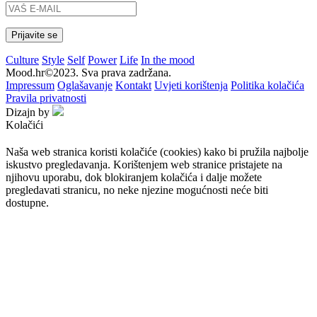
Culture
Style
Self
Power
Life
In the mood
Mood.hr©2023. Sva prava zadržana.
Impressum
Oglašavanje
Kontakt
Uvjeti korištenja
Politika kolačića
Pravila privatnosti
Dizajn by
Kolačići
Naša web stranica koristi kolačiće (cookies) kako bi pružila najbolje
iskustvo pregledavanja. Korištenjem web stranice pristajete na
njihovu uporabu, dok blokiranjem kolačića i dalje možete
pregledavati stranicu, no neke njezine mogućnosti neće biti
dostupne.
Prihvaćam