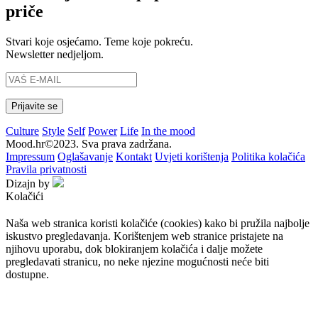
priče
Stvari koje osjećamo. Teme koje pokreću.
Newsletter nedjeljom.
Culture
Style
Self
Power
Life
In the mood
Mood.hr©2023. Sva prava zadržana.
Impressum
Oglašavanje
Kontakt
Uvjeti korištenja
Politika kolačića
Pravila privatnosti
Dizajn by
Kolačići
Naša web stranica koristi kolačiće (cookies) kako bi pružila najbolje
iskustvo pregledavanja. Korištenjem web stranice pristajete na
njihovu uporabu, dok blokiranjem kolačića i dalje možete
pregledavati stranicu, no neke njezine mogućnosti neće biti
dostupne.
Prihvaćam