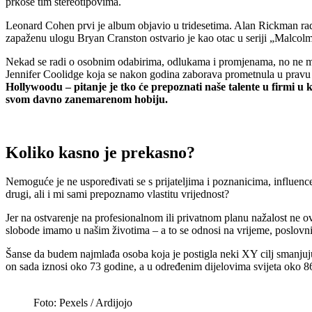
prkose tim stereotipovima.
Leonard Cohen prvi je album objavio u tridesetima. Alan Rickman radi
zapaženu ulogu Bryan Cranston ostvario je kao otac u seriji „Malcolm
Nekad se radi o osobnim odabirima, odlukama i promjenama, no ne mož
Jennifer Coolidge koja se nakon godina zaborava prometnula u pravu ik
Hollywoodu – pitanje je tko će prepoznati naše talente u firmi u k
svom davno zanemarenom hobiju.
Koliko kasno je prekasno?
Nemoguće je ne uspoređivati se s prijateljima i poznanicima, influen
drugi, ali i mi sami prepoznamo vlastitu vrijednost?
Jer na ostvarenje na profesionalnom ili privatnom planu nažalost ne ovi
slobode imamo u našim životima – a to se odnosi na vrijeme, poslovni 
Šanse da budem najmlađa osoba koja je postigla neki XY cilj smanjuju s
on sada iznosi oko 73 godine, a u određenim dijelovima svijeta oko 8
Foto: Pexels / Ardijojo