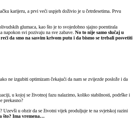
ku karijeru, a prvi veći uspjeh doživio je u četrdesetima. Prvu
ivudskih glumaca, kao što je to svojedobno sjajno poentirala
ada napokon svi pozivaju na sve zabave.
No to nije samo slučaj u
m reći da smo na sasvim krivom putu i da bismo se trebali posvetiti
ako ne izgubiti optimizam čekajući da nam se zvijezde poslože i da
ciji, u kojoj se životnoj fazu nalazimo, koliko stabilnosti, podrške i
je prekasno?
Uzevši u obzir da se životni vijek produljuje te na svjetskoj razini
za što? Ima vremena…