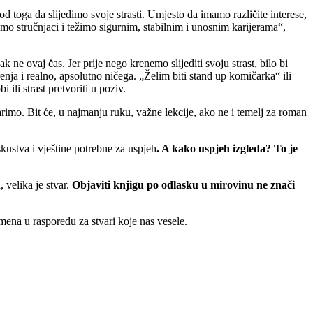
 toga da slijedimo svoje strasti. Umjesto da imamo različite interese,
mo stručnjaci i težimo sigurnim, stabilnim i unosnim karijerama“,
 ne ovaj čas. Jer prije nego krenemo slijediti svoju strast, bilo bi
arenja i realno, apsolutno ničega. „Želim biti stand up komičarka“ ili
li strast pretvoriti u poziv.
arimo. Bit će, u najmanju ruku, važne lekcije, ako ne i temelj za roman
iskustva i vještine potrebne za uspjeh
. A kako uspjeh izgleda? To je
 velika je stvar.
Objaviti knjigu po odlasku u mirovinu ne znači
emena u rasporedu za stvari koje nas vesele.