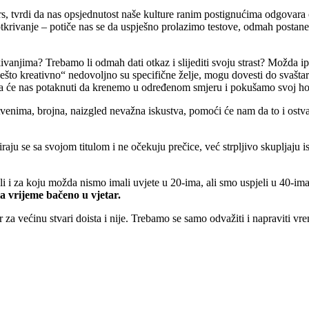
, tvrdi da nas opsjednutost naše kulture ranim postignućima odgovara od
otkrivanje – potiče nas se da uspješno prolazimo testove, odmah postane
vanjima? Trebamo li odmah dati otkaz i slijediti svoju strast? Možda ipak
diti nešto kreativno“ nedovoljno su specifične želje, mogu dovesti do svašt
oja će nas potaknuti da krenemo u određenom smjeru i pokušamo svoj hobi i
nstvenima, brojna, naizgled nevažna iskustva, pomoći će nam da to i ostv
ciraju se sa svojom titulom i ne očekuju prečice, već strpljivo skupljaju 
li i za koju možda nismo imali uvjete u 20-ima, ali smo uspjeli u 40-ima,
la vrijeme bačeno u vjetar.
 za većinu stvari doista i nije. Trebamo se samo odvažiti i napraviti vr