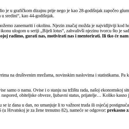
o je u grafičkom dizajnu prije nego je kao 28-godišnjak započeo glumač
 u sredini“, kao 44-godišnjak.
emo zanemariti i okolinu. Njezin značaj možda je najvidljiviji kod hol
onu ulogom u seriji „Bijeli lotus“, zahvalivši njezinu tvorcu što je s
ojoj radimo, gurati nas, motivirati nas i mentorirati. Ili tko će na
cerima na društvenim mrežama, novinskim naslovima i statistikama. Pa k
se samo o nama. Ovise i o stanju na tržištu rada, našoj ekonomskoj situa
raspored, obiteljske obveze, ljubavni status, prijatelje… Koliko kasno 
e iz dana u dan, no umanjuje li to važnost truda ili osjećaj postignuća? 
6 (u Hrvatskoj je za žene trenutno 82), nameće se odgovor:
prekasno 