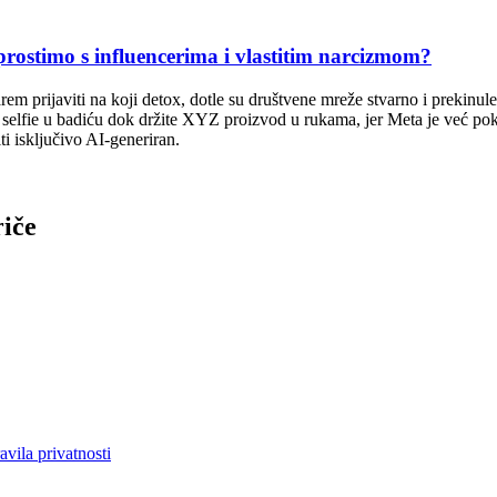
timo s influencerima i vlastitim narcizmom?
arem prijaviti na koji detox, dotle su društvene mreže stvarno i prekinul
i selfie u badiću dok držite XYZ proizvod u rukama, jer Meta je već p
ti isključivo AI-generiran.
riče
avila privatnosti