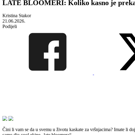
LATE BLOOMERI: Koliko kasno je prekasno
Kristina Stakor
21.06.2026.
Podijeli
Čini li vam se da u svemu u životu kaskate za vršnjacima? Imate li do
samo dio cool ekipe „late bloomera“