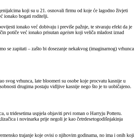
nijalcima koji su u 21. osnovali firmu od koje će lagodno živjeti
ć ionako bogati roditelji.
vijesti ionako već dobivaju i previše pažnje, te stvaraju efekt da je
ačin potiče već ionako prisutan
ageism
koji veliča mladost iznad
amo se zapitati – zašto bi dosezanje nekakvog (imaginarnog) vrhunca
o svog vrhunca, late bloomeri su osobe koje procvatu kasnije u
posobnosti drugima postaju vidljive kasnije nego što je to uobičajeno.
, u tridesetima uspjela objaviti prvi roman o Harryju Potteru.
izačica i novinarka prije negoli je kao četrdesetogodišnjakinja
vremensko trajanje koje ovisi o njihovim godinama, no ima i onih koji