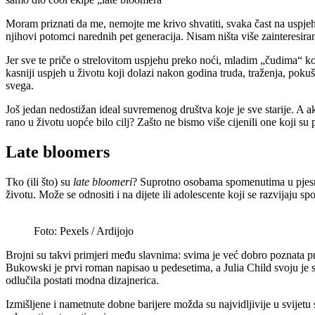
Moram priznati da me, nemojte me krivo shvatiti, svaka čast na uspjeh
njihovi potomci narednih pet generacija. Nisam ništa više zainteresiran
Jer sve te priče o strelovitom uspjehu preko noći, mladim „čudima“ koja
kasniji uspjeh u životu koji dolazi nakon godina truda, traženja, poku
svega.
Još jedan nedostižan ideal suvremenog društva koje je sve starije. A
rano u životu uopće bilo cilj? Zašto ne bismo više cijenili one koji su
Late bloomers
Tko (ili što) su
late bloomeri
? Suprotno osobama spomenutima u pjesmi
životu. Može se odnositi i na dijete ili adolescente koji se razvijaju s
Foto: Pexels / Ardijojo
Brojni su takvi primjeri među slavnima: svima je već dobro poznata pr
Bukowski je prvi roman napisao u pedesetima, a Julia Child svoju je s
odlučila postati modna dizajnerica.
Izmišljene i nametnute dobne barijere možda su najvidljivije u svijet