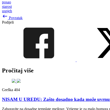
posao
starost
uspjeh
keyboard_backspace
Povratak
Podijeli
Pročitaj više
Greška 404
NISAM U UREDU: Zašto dosadno kada može uvrnuto
Zaboravite na dosadne template mejlove. Vrijeme je za malo humora 