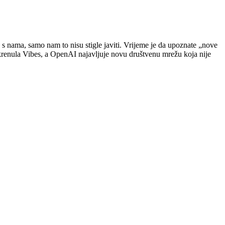
e s nama, samo nam to nisu stigle javiti. Vrijeme je da upoznate „nove
okrenula Vibes, a OpenAI najavljuje novu društvenu mrežu koja nije