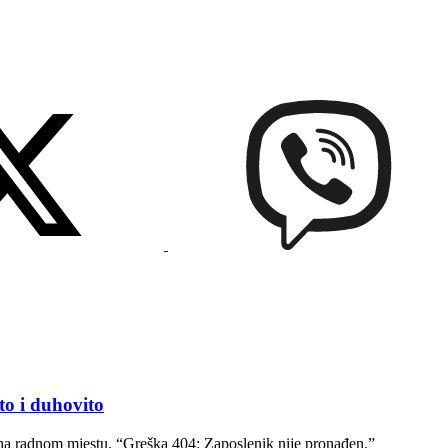
 i duhovito
na radnom mjestu. “Greška 404: Zaposlenik nije pronađen.”