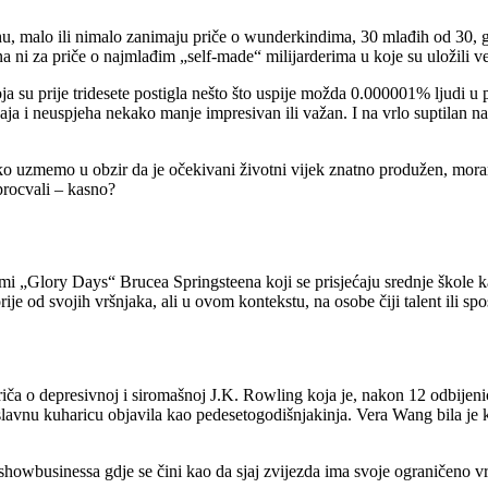
u, malo ili nimalo zanimaju priče o wunderkindima, 30 mlađih od 30, ge
a ni za priče o najmlađim „self-made“ milijarderima u koje su uložili ve
 su prije tridesete postigla nešto što uspije možda 0.000001% ljudi u po
šaja i neuspjeha nekako manje impresivan ili važan. I na vrlo suptilan n
 ako uzmemo u obzir da je očekivani životni vijek znatno produžen, mor
 procvali – kasno?
 „Glory Days“ Brucea Springsteena koji se prisjećaju srednje škole ka
porije od svojih vršnjaka, ali u ovom kontekstu, na osobe čiji talent ili s
iča o depresivnoj i siromašnoj J.K. Rowling koja je, nakon 12 odbijenica
lavnu kuharicu objavila kao pedesetogodišnjakinja. Vera Wang bila je kl
u showbusinessa gdje se čini kao da sjaj zvijezda ima svoje ograničeno 