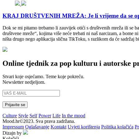
KRAJ DRUŠTVENIH MREŽA: Je li vrijeme da se opros
Dok se mi pitamo trebamo li zauvijek otići s društvenih mreža ili se b
društvene mreže“, kojima više neće trebati ni naš narcizam, a bome n
ništa drugo nego aplikacija slična TikToku, s razlikom da će sadržaj bi
Online tjednik za pop kulturu i autorske p
Stvari koje osjećamo. Teme koje pokreću.
Newsletter nedjeljom.
Culture
Style
Self
Power
Life
In the mood
Mood.hr©2023. Sva prava zadržana.
Impressum
Oglašavanje
Kontakt
Uvjeti korištenja
Politika kolačića
Pr
Dizajn by
Kolačići