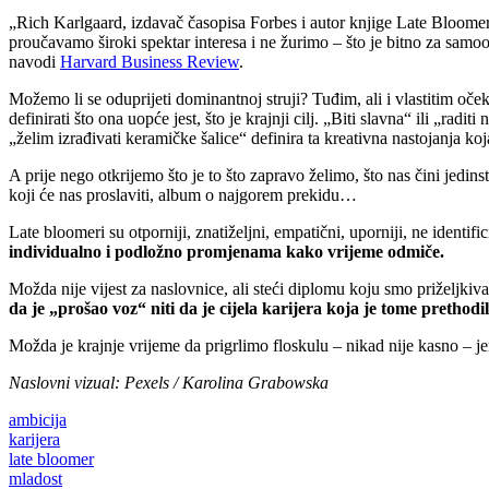
„Rich Karlgaard, izdavač časopisa Forbes i autor knjige Late Bloomers
proučavamo široki spektar interesa i ne žurimo – što je bitno za samo
navodi
Harvard Business Review
.
Možemo li se oduprijeti dominantnoj struji? Tuđim, ali i vlastitim očeki
definirati što ona uopće jest, što je krajnji cilj. „Biti slavna“ ili „ra
„želim izrađivati keramičke šalice“ definira ta kreativna nastojanja k
A prije nego otkrijemo što je to što zapravo želimo, što nas čini jedi
koji će nas proslaviti, album o najgorem prekidu…
Late bloomeri su otporniji, znatiželjni, empatični, uporniji, ne identifi
individualno i podložno promjenama kako vrijeme odmiče.
Možda nije vijest za naslovnice, ali steći diplomu koju smo priželjkiva
da je „prošao voz“ niti da je cijela karijera koja je tome prethodi
Možda je krajnje vrijeme da prigrlimo floskulu – nikad nije kasno – jer
Naslovni vizual: Pexels / Karolina Grabowska
ambicija
karijera
late bloomer
mladost