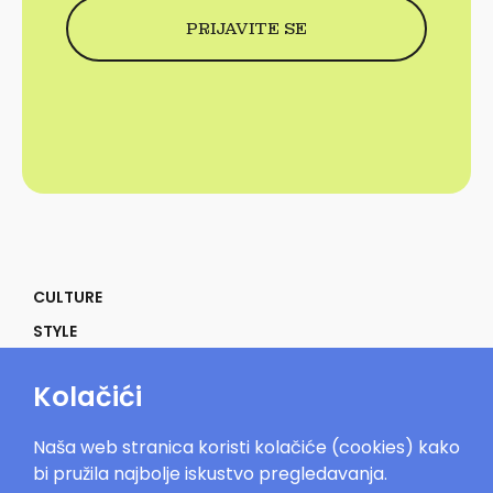
CULTURE
STYLE
SELF
Kolačići
POWER
LIFE
Naša web stranica koristi kolačiće (cookies) kako
IN THE MOOD
bi pružila najbolje iskustvo pregledavanja.