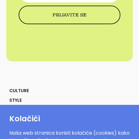
CULTURE
STYLE
SELF
Kolačići
POWER
LIFE
Naša web stranica koristi kolačiće (cookies) kako
IN THE MOOD