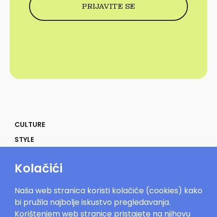
CULTURE
STYLE
SELF
Kolačići
POWER
LIFE
Naša web stranica koristi kolačiće (cookies) kako
IN THE MOOD
bi pružila najbolje iskustvo pregledavanja.
Korištenjem web stranice pristajete na njihovu