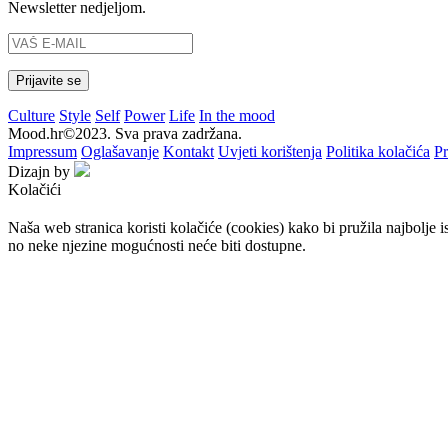
Newsletter nedjeljom.
Culture
Style
Self
Power
Life
In the mood
Mood.hr©2023. Sva prava zadržana.
Impressum
Oglašavanje
Kontakt
Uvjeti korištenja
Politika kolačića
Pr
Dizajn by
Kolačići
Naša web stranica koristi kolačiće (cookies) kako bi pružila najbolje 
no neke njezine mogućnosti neće biti dostupne.
Prihvaćam