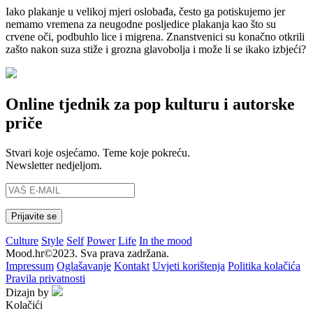
Iako plakanje u velikoj mjeri oslobađa, često ga potiskujemo jer
nemamo vremena za neugodne posljedice plakanja kao što su
crvene oči, podbuhlo lice i migrena. Znanstvenici su konačno otkrili
zašto nakon suza stiže i grozna glavobolja i može li se ikako izbjeći?
Online tjednik za pop kulturu i autorske
priče
Stvari koje osjećamo. Teme koje pokreću.
Newsletter nedjeljom.
Culture
Style
Self
Power
Life
In the mood
Mood.hr©2023. Sva prava zadržana.
Impressum
Oglašavanje
Kontakt
Uvjeti korištenja
Politika kolačića
Pravila privatnosti
Dizajn by
Kolačići