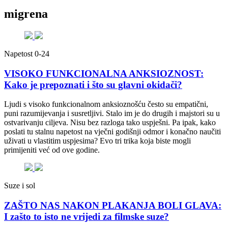
migrena
Napetost 0-24
VISOKO FUNKCIONALNA ANKSIOZNOST:
Kako je prepoznati i što su glavni okidači?
Ljudi s visoko funkcionalnom anksioznošću često su empatični,
puni razumijevanja i susretljivi. Stalo im je do drugih i majstori su u
ostvarivanju ciljeva. Nisu bez razloga tako uspješni. Pa ipak, kako
poslati tu stalnu napetost na vječni godišnji odmor i konačno naučiti
uživati u vlastitim uspjesima? Evo tri trika koja biste mogli
primijeniti već od ove godine.
Suze i sol
ZAŠTO NAS NAKON PLAKANJA BOLI GLAVA:
I zašto to isto ne vrijedi za filmske suze?