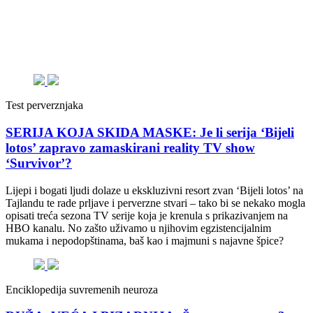
Test perverznjaka
SERIJA KOJA SKIDA MASKE: Je li serija ‘Bijeli
lotos’ zapravo zamaskirani reality TV show
‘Survivor’?
Lijepi i bogati ljudi dolaze u ekskluzivni resort zvan ‘Bijeli lotos’ na
Tajlandu te rade prljave i perverzne stvari – tako bi se nekako mogla
opisati treća sezona TV serije koja je krenula s prikazivanjem na
HBO kanalu. No zašto uživamo u njihovim egzistencijalnim
mukama i nepodopštinama, baš kao i majmuni s najavne špice?
Enciklopedija suvremenih neuroza