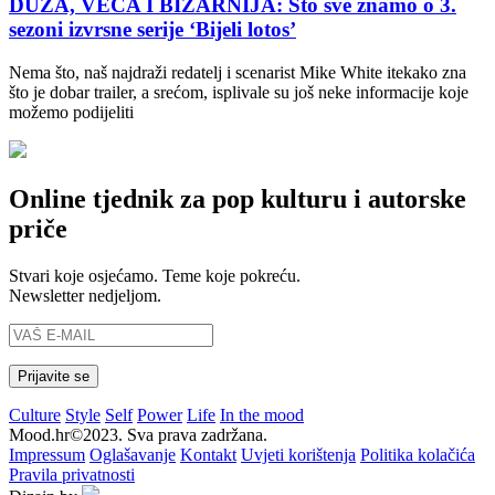
DUŽA, VEĆA I BIZARNIJA: Što sve znamo o 3.
sezoni izvrsne serije ‘Bijeli lotos’
Nema što, naš najdraži redatelj i scenarist Mike White itekako zna
što je dobar trailer, a srećom, isplivale su još neke informacije koje
možemo podijeliti
Online tjednik za pop kulturu i autorske
priče
Stvari koje osjećamo. Teme koje pokreću.
Newsletter nedjeljom.
Culture
Style
Self
Power
Life
In the mood
Mood.hr©2023. Sva prava zadržana.
Impressum
Oglašavanje
Kontakt
Uvjeti korištenja
Politika kolačića
Pravila privatnosti