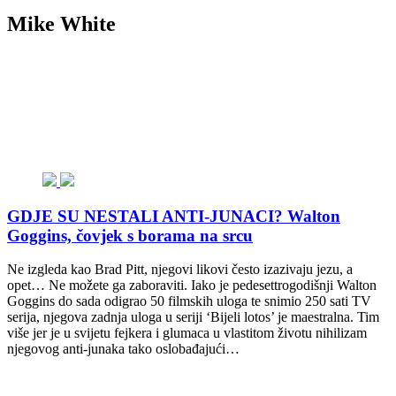
Mike White
GDJE SU NESTALI ANTI-JUNACI? Walton
Goggins, čovjek s borama na srcu
Ne izgleda kao Brad Pitt, njegovi likovi često izazivaju jezu, a
opet… Ne možete ga zaboraviti. Iako je pedesettrogodišnji Walton
Goggins do sada odigrao 50 filmskih uloga te snimio 250 sati TV
serija, njegova zadnja uloga u seriji ‘Bijeli lotos’ je maestralna. Tim
više jer je u svijetu fejkera i glumaca u vlastitom životu nihilizam
njegovog anti-junaka tako oslobađajući…