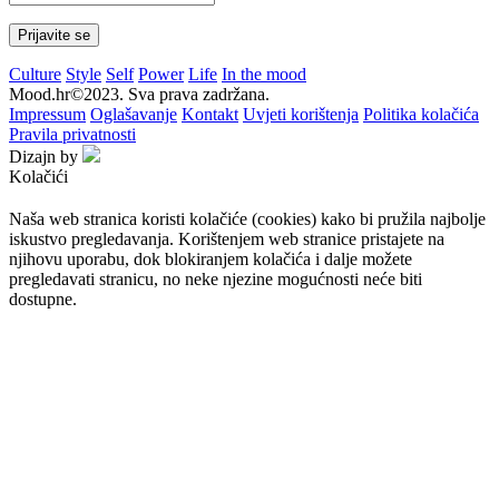
Culture
Style
Self
Power
Life
In the mood
Mood.hr©2023. Sva prava zadržana.
Impressum
Oglašavanje
Kontakt
Uvjeti korištenja
Politika kolačića
Pravila privatnosti
Dizajn by
Kolačići
Naša web stranica koristi kolačiće (cookies) kako bi pružila najbolje
iskustvo pregledavanja. Korištenjem web stranice pristajete na
njihovu uporabu, dok blokiranjem kolačića i dalje možete
pregledavati stranicu, no neke njezine mogućnosti neće biti
dostupne.
Prihvaćam