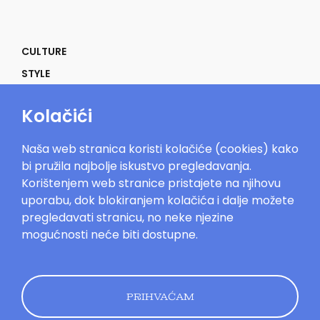
CULTURE
STYLE
SELF
Kolačići
POWER
LIFE
Naša web stranica koristi kolačiće (cookies) kako
IN THE MOOD
bi pružila najbolje iskustvo pregledavanja.
Korištenjem web stranice pristajete na njihovu
uporabu, dok blokiranjem kolačića i dalje možete
pregledavati stranicu, no neke njezine
mogućnosti neće biti dostupne.
Mood.hr©2023. Sva prava zadržana.
Impressum
Oglašavanje
Kontakt
Uvjeti
korištenja
Politika kolačića
Pravila
privatnosti
PRIHVAĆAM
Dizajn by