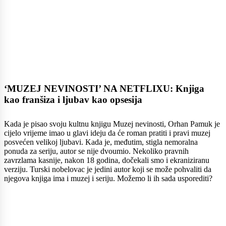
‘MUZEJ NEVINOSTI’ NA NETFLIXU: Knjiga
kao franšiza i ljubav kao opsesija
Kada je pisao svoju kultnu knjigu Muzej nevinosti, Orhan Pamuk je
cijelo vrijeme imao u glavi ideju da će roman pratiti i pravi muzej
posvećen velikoj ljubavi. Kada je, međutim, stigla nemoralna
ponuda za seriju, autor se nije dvoumio. Nekoliko pravnih
zavrzlama kasnije, nakon 18 godina, dočekali smo i ekraniziranu
verziju. Turski nobelovac je jedini autor koji se može pohvaliti da
njegova knjiga ima i muzej i seriju. Možemo li ih sada usporediti?