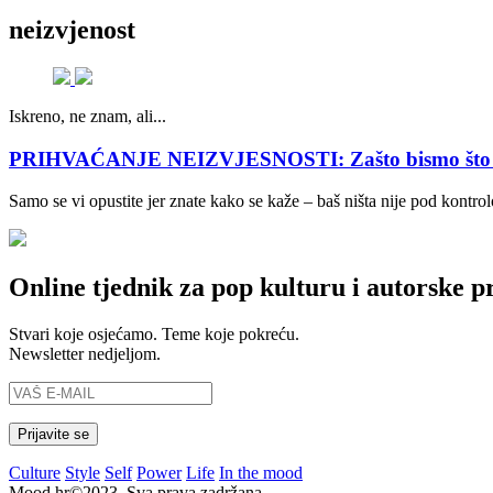
neizvjenost
Iskreno, ne znam, ali...
PRIHVAĆANJE NEIZVJESNOSTI: Zašto bismo što češć
Samo se vi opustite jer znate kako se kaže – baš ništa nije pod kont
Online tjednik za pop kulturu i autorske p
Stvari koje osjećamo. Teme koje pokreću.
Newsletter nedjeljom.
Culture
Style
Self
Power
Life
In the mood
Mood.hr©2023. Sva prava zadržana.