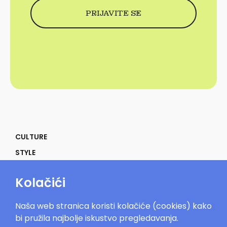
CULTURE
STYLE
SELF
Kolačići
POWER
LIFE
Naša web stranica koristi kolačiće (cookies) kako
IN THE MOOD
bi pružila najbolje iskustvo pregledavanja.