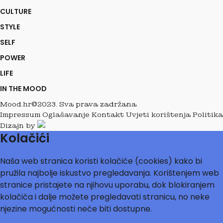
CULTURE
STYLE
SELF
POWER
LIFE
IN THE MOOD
Mood.hr©2023. Sva prava zadržana.
Impressum
Oglašavanje
Kontakt
Uvjeti korištenja
Politika
Dizajn by
Kolačići
Naša web stranica koristi kolačiće (cookies) kako bi
pružila najbolje iskustvo pregledavanja. Korištenjem web
stranice pristajete na njihovu uporabu, dok blokiranjem
kolačića i dalje možete pregledavati stranicu, no neke
njezine mogućnosti neće biti dostupne.