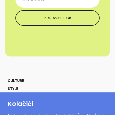
CULTURE
STYLE
SELF
Kolačići
POWER
LIFE