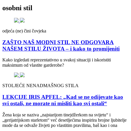
osobni stil
odjeća (ne) čini čovjeka
ZAŠTO NAŠ MODNI STIL NE ODGOVARA
NAŠEM STILU ŽIVOTA – i kako to promijeniti
Kako izgledati reprezentativno u svakoj situaciji i iskoristiti
maksimum od vlastite garderobe?
STOLJEĆE NENADMAŠNOG STILA
LEKCIJE IRIS APFEL: „Kad se ne odijevate kao
svi ostali, ne morate ni misliti kao svi ostali“
Žena koja se naziva „najstarijom tinejdžerkom na svijetu“ i
„gerijatrijskom starletom“ već desetljećima inspirira brojne ljubitelje
mode da se odvaže živjeti po vlastitim pravilima, baš kao i ona