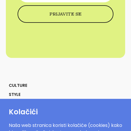
CULTURE
STYLE
SELF
Kolačići
POWER
LIFE
Naša web stranica koristi kolačiće (cookies) kako
IN THE MOOD