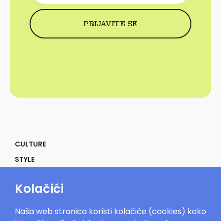
CULTURE
STYLE
SELF
Kolačići
POWER
LIFE
Naša web stranica koristi kolačiće (cookies) kako
IN THE MOOD