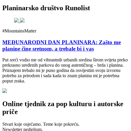
Planinarsko društvo Runolist
#MountainsMatter
MEĐUNARODNI DAN PLANINARA: Zašto me
planine čine sretnom, a trebale bi i vas
Put sreći vodio me od vibrantnih urbanih sredina širom svijeta preko
prekrasno uređenih parkova do onog autentičnog – brda i planina.
Priznajem trebalo mi je puno godina da osvijestim svoju izvornu
potrebu za prirodom i sada kada to znam planina mi je potrebna
poput zraka.
Online tjednik za pop kulturu i autorske
priče
Stvari koje osjećamo. Teme koje pokreću.
Newsletter nedjeljom.