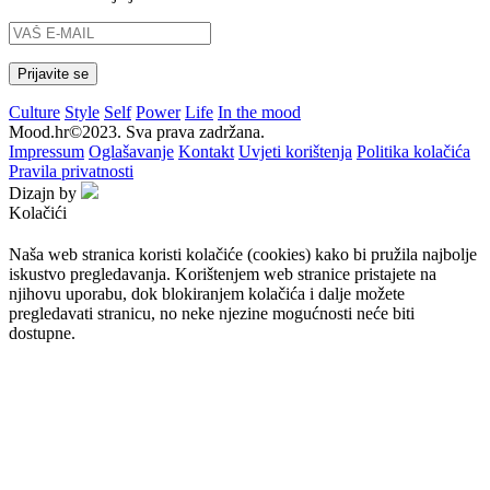
Culture
Style
Self
Power
Life
In the mood
Mood.hr©2023. Sva prava zadržana.
Impressum
Oglašavanje
Kontakt
Uvjeti korištenja
Politika kolačića
Pravila privatnosti
Dizajn by
Kolačići
Naša web stranica koristi kolačiće (cookies) kako bi pružila najbolje
iskustvo pregledavanja. Korištenjem web stranice pristajete na
njihovu uporabu, dok blokiranjem kolačića i dalje možete
pregledavati stranicu, no neke njezine mogućnosti neće biti
dostupne.
Prihvaćam