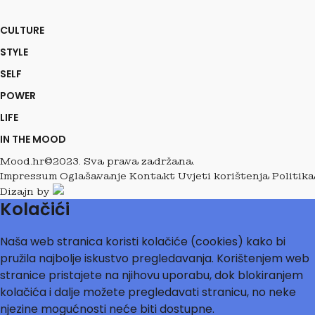
CULTURE
STYLE
SELF
POWER
LIFE
IN THE MOOD
Mood.hr©2023. Sva prava zadržana.
Impressum
Oglašavanje
Kontakt
Uvjeti korištenja
Politika
Dizajn by
Kolačići
Naša web stranica koristi kolačiće (cookies) kako bi
pružila najbolje iskustvo pregledavanja. Korištenjem web
stranice pristajete na njihovu uporabu, dok blokiranjem
kolačića i dalje možete pregledavati stranicu, no neke
njezine mogućnosti neće biti dostupne.