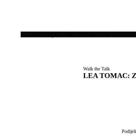
Culture
Style
Self
Power
Life
Walk the Talk
LEA TOMAC: Zaba
Podijel