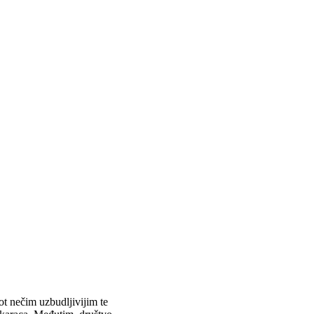
ot nečim uzbudljivijim te