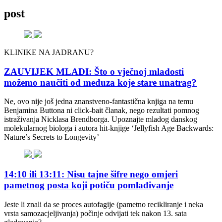
post
KLINIKE NA JADRANU?
ZAUVIJEK MLADI: Što o vječnoj mladosti
možemo naučiti od meduza koje stare unatrag?
Ne, ovo nije još jedna znanstveno-fantastična knjiga na temu
Benjamina Buttona ni click-bait članak, nego rezultati pomnog
istraživanja Nicklasa Brendborga. Upoznajte mladog danskog
molekularnog biologa i autora hit-knjige ‘Jellyfish Age Backwards:
Nature’s Secrets to Longevity’
14:10 ili 13:11: Nisu tajne šifre nego omjeri
pametnog posta koji potiču pomlađivanje
Jeste li znali da se proces autofagije (pametno recikliranje i neka
vrsta samozacjeljivanja) počinje odvijati tek nakon 13. sata