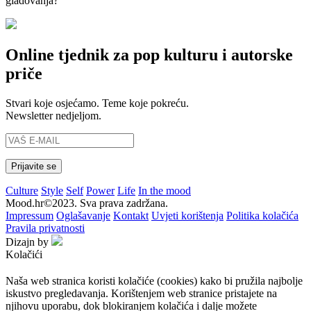
gladovanja?
Online tjednik za pop kulturu i autorske
priče
Stvari koje osjećamo. Teme koje pokreću.
Newsletter nedjeljom.
Culture
Style
Self
Power
Life
In the mood
Mood.hr©2023. Sva prava zadržana.
Impressum
Oglašavanje
Kontakt
Uvjeti korištenja
Politika kolačića
Pravila privatnosti
Dizajn by
Kolačići
Naša web stranica koristi kolačiće (cookies) kako bi pružila najbolje
iskustvo pregledavanja. Korištenjem web stranice pristajete na
njihovu uporabu, dok blokiranjem kolačića i dalje možete