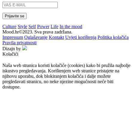
Culture
Style
Self
Power
Life
In the mood
Mood.hr©2023. Sva prava zadržana.
Impressum
Oglašavanje
Kontakt
Uvjeti korištenja
Politika kolačića
Pravila privatnosti
Dizajn by
Kolačići
Naša web stranica koristi kolačiće (cookies) kako bi pružila najbolje
iskustvo pregledavanja. Korištenjem web stranice pristajete na
njihovu uporabu, dok blokiranjem kolačića i dalje možete
pregledavati stranicu, no neke njezine mogućnosti neće biti
dostupne.
Prihvaćam