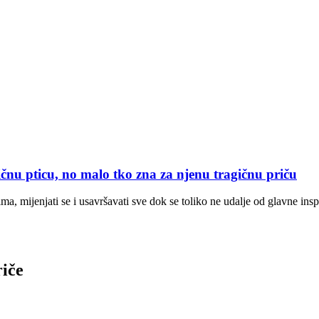
 pticu, no malo tko zna za njenu tragičnu priču
ćima, mijenjati se i usavršavati sve dok se toliko ne udalje od glavne ins
riče