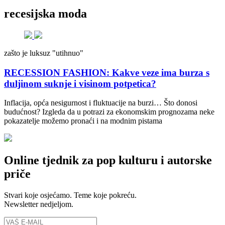
recesijska moda
zašto je luksuz "utihnuo"
RECESSION FASHION: Kakve veze ima burza s
duljinom suknje i visinom potpetica?
Inflacija, opća nesigurnost i fluktuacije na burzi… Što donosi
budućnost? Izgleda da u potrazi za ekonomskim prognozama neke
pokazatelje možemo pronaći i na modnim pistama
Online tjednik za pop kulturu i autorske
priče
Stvari koje osjećamo. Teme koje pokreću.
Newsletter nedjeljom.