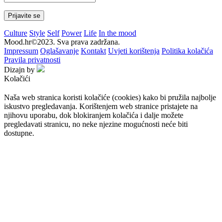
Culture
Style
Self
Power
Life
In the mood
Mood.hr©2023. Sva prava zadržana.
Impressum
Oglašavanje
Kontakt
Uvjeti korištenja
Politika kolačića
Pravila privatnosti
Dizajn by
Kolačići
Naša web stranica koristi kolačiće (cookies) kako bi pružila najbolje
iskustvo pregledavanja. Korištenjem web stranice pristajete na
njihovu uporabu, dok blokiranjem kolačića i dalje možete
pregledavati stranicu, no neke njezine mogućnosti neće biti
dostupne.
Prihvaćam