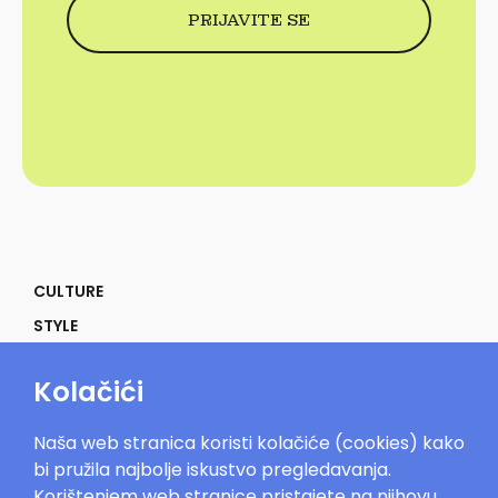
CULTURE
STYLE
SELF
Kolačići
POWER
LIFE
Naša web stranica koristi kolačiće (cookies) kako
IN THE MOOD
bi pružila najbolje iskustvo pregledavanja.
Korištenjem web stranice pristajete na njihovu