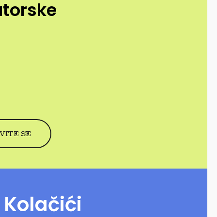
utorske
Kolačići