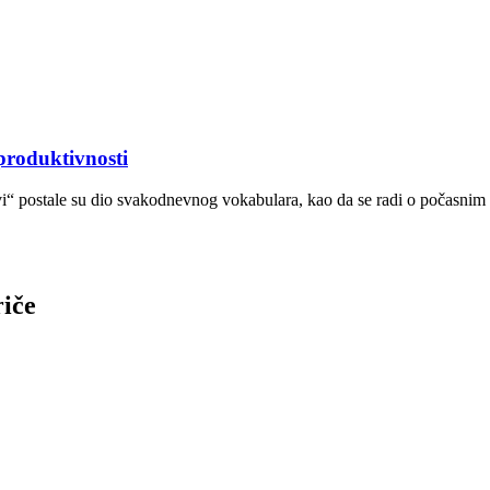
roduktivnosti
užvi“ postale su dio svakodnevnog vokabulara, kao da se radi o počasn
riče