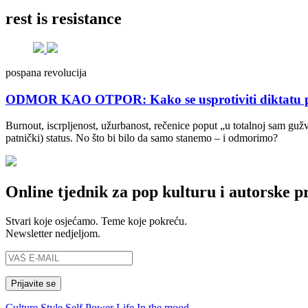
rest is resistance
pospana revolucija
ODMOR KAO OTPOR: Kako se usprotiviti diktatu p
Burnout, iscrpljenost, užurbanost, rečenice poput „u totalnoj sam g
patnički) status. No što bi bilo da samo stanemo – i odmorimo?
Online tjednik za pop kulturu i autorske p
Stvari koje osjećamo. Teme koje pokreću.
Newsletter nedjeljom.
Culture
Style
Self
Power
Life
In the mood