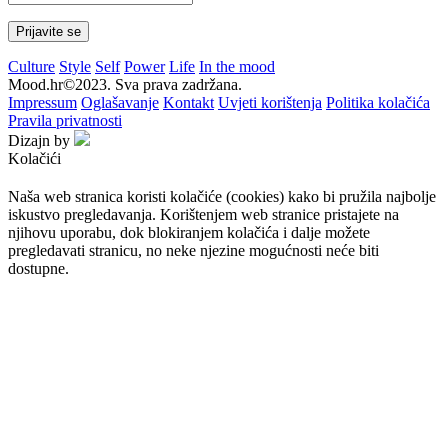
Culture
Style
Self
Power
Life
In the mood
Mood.hr©2023. Sva prava zadržana.
Impressum
Oglašavanje
Kontakt
Uvjeti korištenja
Politika kolačića
Pravila privatnosti
Dizajn by
Kolačići
Naša web stranica koristi kolačiće (cookies) kako bi pružila najbolje
iskustvo pregledavanja. Korištenjem web stranice pristajete na
njihovu uporabu, dok blokiranjem kolačića i dalje možete
pregledavati stranicu, no neke njezine mogućnosti neće biti
dostupne.
Prihvaćam