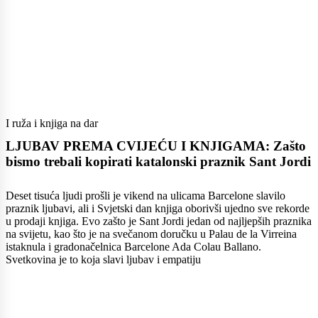
I ruža i knjiga na dar
LJUBAV PREMA CVIJEĆU I KNJIGAMA: Zašto
bismo trebali kopirati katalonski praznik Sant Jordi
Deset tisuća ljudi prošli je vikend na ulicama Barcelone slavilo
praznik ljubavi, ali i Svjetski dan knjiga oborivši ujedno sve rekorde
u prodaji knjiga. Evo zašto je Sant Jordi jedan od najljepših praznika
na svijetu, kao što je na svečanom doručku u Palau de la Virreina
istaknula i gradonačelnica Barcelone Ada Colau Ballano.
Svetkovina je to koja slavi ljubav i empatiju