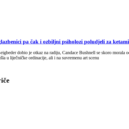
benici pa čak i ozbiljni psiholozi poludjeli za keta
gbeder dobio je otkaz na radiju, Candace Bushnell se skoro morala odr
šla u liječničke ordinacije, ali i na suvremenu art scenu
riče