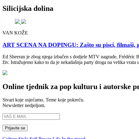
Silicijska dolina
VAN KOŽE
ART SCENA NA DOPINGU: Zašto su pisci, filmaši, glaz
Ed Sheeran je zbog njega izbačen s dodjele MTV nagrade, Frédéric Bei
živ. Istražujemo kako to da je nekadašnja party droga na velika vrata u
Online tjednik za pop kulturu i autorske p
Stvari koje osjećamo. Teme koje pokreću.
Newsletter nedjeljom.
Culture
Style
Self
Power
Life
In the mood