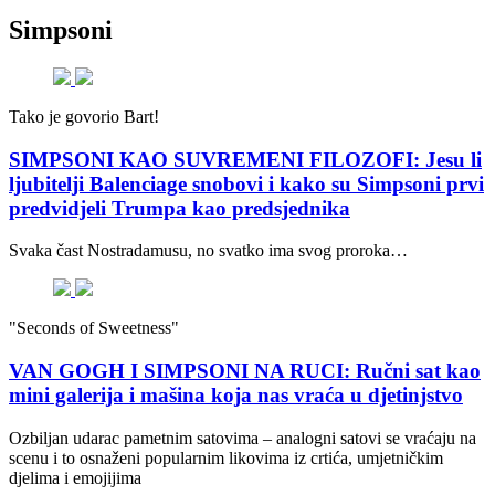
Simpsoni
Tako je govorio Bart!
SIMPSONI KAO SUVREMENI FILOZOFI: Jesu li
ljubitelji Balenciage snobovi i kako su Simpsoni prvi
predvidjeli Trumpa kao predsjednika
Svaka čast Nostradamusu, no svatko ima svog proroka…
"Seconds of Sweetness"
VAN GOGH I SIMPSONI NA RUCI: Ručni sat kao
mini galerija i mašina koja nas vraća u djetinjstvo
Ozbiljan udarac pametnim satovima – analogni satovi se vraćaju na
scenu i to osnaženi popularnim likovima iz crtića, umjetničkim
djelima i emojijima