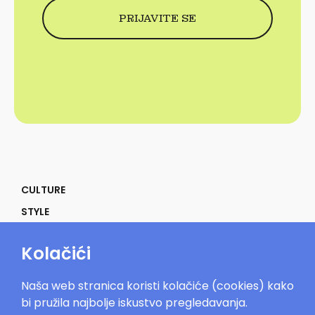
CULTURE
STYLE
SELF
Kolačići
POWER
LIFE
Naša web stranica koristi kolačiće (cookies) kako
IN THE MOOD
bi pružila najbolje iskustvo pregledavanja.