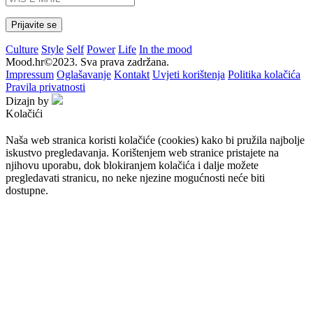
Culture
Style
Self
Power
Life
In the mood
Mood.hr©2023. Sva prava zadržana.
Impressum
Oglašavanje
Kontakt
Uvjeti korištenja
Politika kolačića
Pravila privatnosti
Dizajn by
Kolačići
Naša web stranica koristi kolačiće (cookies) kako bi pružila najbolje
iskustvo pregledavanja. Korištenjem web stranice pristajete na
njihovu uporabu, dok blokiranjem kolačića i dalje možete
pregledavati stranicu, no neke njezine mogućnosti neće biti
dostupne.
Prihvaćam