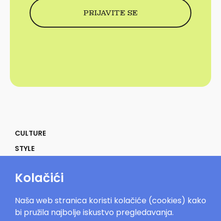
CULTURE
STYLE
SELF
Kolačići
POWER
LIFE
Naša web stranica koristi kolačiće (cookies) kako
IN THE MOOD
bi pružila najbolje iskustvo pregledavanja.