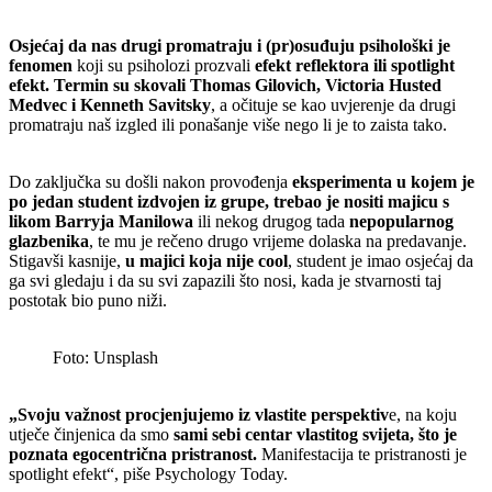
Osjećaj da nas drugi promatraju i (pr)osuđuju psihološki je
fenomen
koji su psiholozi prozvali
efekt reflektora ili spotlight
efekt. Termin su skovali Thomas Gilovich, Victoria Husted
Medvec i Kenneth Savitsky
, a očituje se kao uvjerenje da drugi
promatraju naš izgled ili ponašanje više nego li je to zaista tako.
Do zaključka su došli nakon provođenja
eksperimenta u kojem je
po jedan student izdvojen iz grupe, trebao je nositi majicu s
likom Barryja Manilowa
ili nekog drugog tada
nepopularnog
glazbenika
, te mu je rečeno drugo vrijeme dolaska na predavanje.
Stigavši kasnije,
u majici koja nije cool
, student je imao osjećaj da
ga svi gledaju i da su svi zapazili što nosi, kada je stvarnosti taj
postotak bio puno niži.
Foto: Unsplash
„Svoju važnost procjenjujemo iz vlastite perspektiv
e, na koju
utječe činjenica da smo
sami sebi centar vlastitog svijeta, što je
poznata egocentrična pristranost.
Manifestacija te pristranosti je
spotlight efekt“, piše Psychology Today.