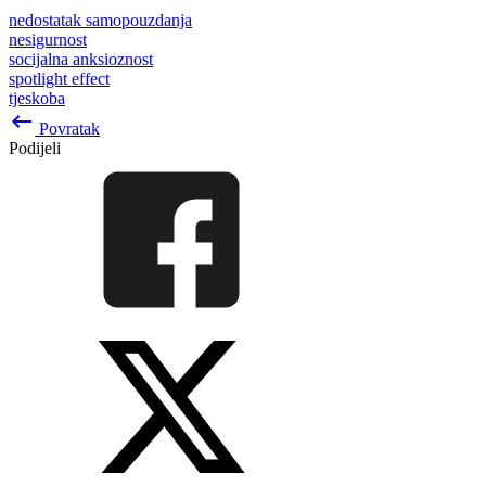
nedostatak samopouzdanja
nesigurnost
socijalna anksioznost
spotlight effect
tjeskoba
keyboard_backspace
Povratak
Podijeli