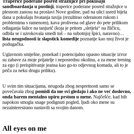
Traperice poderane posred stražnjice pri pokušaju
sandboardanja u pustinji
, traperice poderane posred stražnjice u
plesnom zanosu na proslavi Nove godine, pad na ulici usred bijela
dana u pokušaju hvatanja taxija (rezultirao oderanom rukom i
problemima s ramenom), kava prolivena od glave do pete prilikom
odlaganja šalice na tanjurić (koja je pritom „sletjela“ na žličicu,
odbila se i uzrokovala smeđi tuš – na subotnjoj špici, naravno)…
lista neugodnosti iz slapstick komedije
poznatije kao moj život je
podugačka.
Uglavnom smiješne, ponekad i potencijalno opasno situacije izvor
su zabave za moje prijatelje i neposrednu okolinu, a za mene trening
za ego (i preispitivanje jeansa kao go-to odjevnog komada, ali to je
priča za neku drugu priliku).
U svim tim situacijama, neugoda zbog nespretnosti samo se
povećavala zbog
pomisli da me svi gledaju i ako ne već doslovno,
onda barem mentalno upiru prstom u mene.
Najčešće, kad bih
napokon smogla snage podignuti pogled, ljudi oko mene su
nezainteresirano nastavili sa svojim danom.
All eyes on me