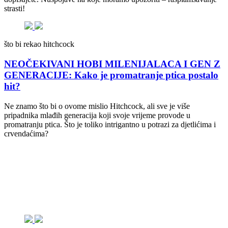
strasti!
što bi rekao hitchcock
NEOČEKIVANI HOBI MILENIJALACA I GEN Z
GENERACIJE: Kako je promatranje ptica postalo
hit?
Ne znamo što bi o ovome mislio Hitchcock, ali sve je više
pripadnika mlađih generacija koji svoje vrijeme provode u
promatranju ptica. Što je toliko intrigantno u potrazi za djetlićima i
crvendaćima?