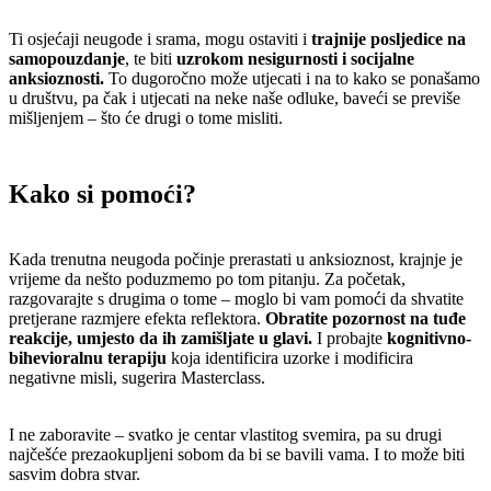
Ti osjećaji neugode i srama, mogu ostaviti i
trajnije posljedice na
samopouzdanje
, te biti
uzrokom nesigurnosti i socijalne
anksioznosti.
To dugoročno može utjecati i na to kako se ponašamo
u društvu, pa čak i utjecati na neke naše odluke, baveći se previše
mišljenjem – što će drugi o tome misliti.
Kako si pomoći?
Kada trenutna neugoda počinje prerastati u anksioznost, krajnje je
vrijeme da nešto poduzmemo po tom pitanju. Za početak,
razgovarajte s drugima o tome – moglo bi vam pomoći da shvatite
pretjerane razmjere efekta reflektora.
Obratite pozornost na tuđe
reakcije, umjesto da ih zamišljate u glavi.
I probajte
kognitivno-
bihevioralnu terapiju
koja identificira uzorke i modificira
negativne misli, sugerira Masterclass.
I ne zaboravite – svatko je centar vlastitog svemira, pa su drugi
najčešće prezaokupljeni sobom da bi se bavili vama. I to može biti
sasvim dobra stvar.