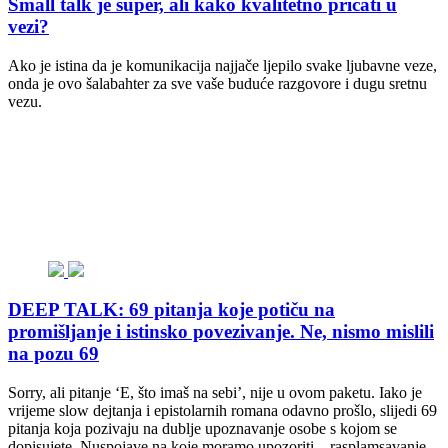
Small talk je super, ali kako kvalitetno pričati u
vezi?
Ako je istina da je komunikacija najjače ljepilo svake ljubavne veze,
onda je ovo šalabahter za sve vaše buduće razgovore i dugu sretnu
vezu.
DEEP TALK: 69 pitanja koje potiču na
promišljanje i istinsko povezivanje. Ne, nismo mislili
na pozu 69
Sorry, ali pitanje ‘E, što imaš na sebi’, nije u ovom paketu. Iako je
vrijeme slow dejtanja i epistolarnih romana odavno prošlo, slijedi 69
pitanja koja pozivaju na dublje upoznavanje osobe s kojom se
dopisujete. Nuspojave na koje moramo upozoriti – rasplamsavanje