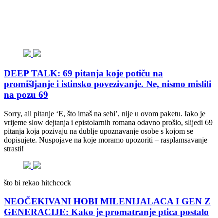
DEEP TALK: 69 pitanja koje potiču na
promišljanje i istinsko povezivanje. Ne, nismo mislili
na pozu 69
Sorry, ali pitanje ‘E, što imaš na sebi’, nije u ovom paketu. Iako je
vrijeme slow dejtanja i epistolarnih romana odavno prošlo, slijedi 69
pitanja koja pozivaju na dublje upoznavanje osobe s kojom se
dopisujete. Nuspojave na koje moramo upozoriti – rasplamsavanje
strasti!
što bi rekao hitchcock
NEOČEKIVANI HOBI MILENIJALACA I GEN Z
GENERACIJE: Kako je promatranje ptica postalo