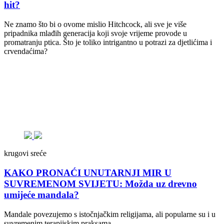
hit?
Ne znamo što bi o ovome mislio Hitchcock, ali sve je više
pripadnika mlađih generacija koji svoje vrijeme provode u
promatranju ptica. Što je toliko intrigantno u potrazi za djetlićima i
crvendaćima?
krugovi sreće
KAKO PRONAĆI UNUTARNJI MIR U
SUVREMENOM SVIJETU: Možda uz drevno
umijeće mandala?
Mandale povezujemo s istočnjačkim religijama, ali popularne su i u
suvremenim terapijskim praksama