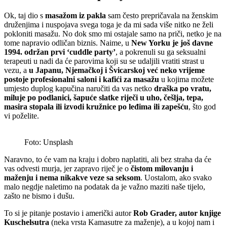
Ok, taj dio s
masažom iz pakla
sam često prepričavala na ženskim
druženjima i nuspojava svega toga je da mi sada više nitko ne želi
pokloniti masažu. No dok smo mi ostajale samo na priči, netko je na
tome napravio odličan biznis. Naime, u
New Yorku je još davne
1994. održan prvi ‘cuddle party’
, a pokrenuli su ga seksualni
terapeuti u nadi da će parovima koji su se udaljili vratiti strast u
vezu, a
u Japanu, Njemačkoj i Švicarskoj već neko vrijeme
postoje profesionalni saloni i kafići za masažu
u kojima možete
umjesto duplog kapučina naručiti da vas netko
draška po vratu,
miluje po podlanici, šapuće slatke riječi u uho, češlja, tepa,
masira stopala ili izvodi kružnice po leđima ili zapešću
, što god
vi poželite.
Foto: Unsplash
Naravno, to će vam na kraju i dobro naplatiti, ali bez straha da će
vas odvesti murja, jer zapravo riječ je o
čistom milovanju i
maženju i nema nikakve veze sa seksom
. Uostalom, ako svako
malo negdje naletimo na podatak da je važno maziti naše tijelo,
zašto ne bismo i dušu.
To si je pitanje postavio i američki autor
Rob Grader, autor knjige
Kuschelsutra
(neka vrsta Kamasutre za maženje), a u kojoj nam i