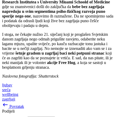
Research Institutea s University Miuami Schoold of Medicine
gdje su znanstvenici došli do zaključka da
bebe bez zagrljaja
napreduju u svim segmentima psiho-fizičkog razvoja puno
sporije nego one
, nazovimo ih razmažene. Da ne spominjemo sada
i podatak da odrasli ljudi koji žive bez zagrljaja puno češće
obolijevaju i padaju u depru.
I stoga, ne čekajte nužno 21. siječanj koji je proglašen Svjetskim
danom zagrljaja nego odmah prigušite rasvjeto, odaberite neku
laganu mjuzu, upalite svijeće, po kauču razbacajte tonu jastuka i
bacite se u nečiji zagrljaj. No nemojte se iznenaditi ako vam se i za
vrijeme
šetnje gradom u zagrljaj baci neki potpuni stranac
koji
će as zagrliti kao da se poznajete iz vrtića. E sad, da nas pitate, ili je
neki manijak ili je volonter
akcije Free Hug
, a koja se sastoji u
besplatnom grljenju stranaca.
Naslovna fotografija: Shutterstock
ljubav
sreća
wellbeing
zagrljaji
keyboard_backspace
Povratak
Podijeli