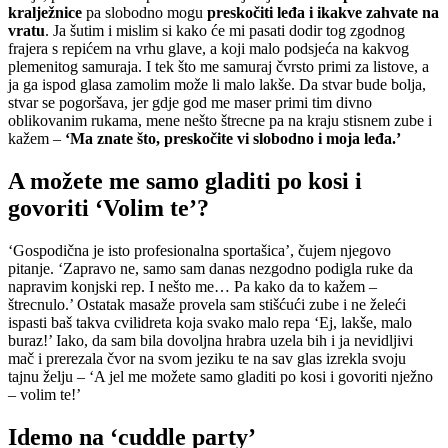
kralježnice
pa slobodno mogu
preskočiti leđa i ikakve zahvate na
vratu
. Ja šutim i mislim si kako će mi pasati dodir tog zgodnog
frajera s repićem na vrhu glave, a koji malo podsjeća na kakvog
plemenitog samuraja. I tek što me samuraj čvrsto primi za listove, a
ja ga ispod glasa zamolim može li malo lakše. Da stvar bude bolja,
stvar se pogoršava, jer gdje god me maser primi tim divno
oblikovanim rukama, mene nešto štrecne pa na kraju stisnem zube i
kažem –
‘Ma znate što, preskočite vi slobodno i moja leđa.’
A možete me samo gladiti po kosi i
govoriti ‘Volim te’?
‘Gospodična je isto profesionalna sportašica’, čujem njegovo
pitanje. ‘Zapravo ne, samo sam danas nezgodno podigla ruke da
napravim konjski rep. I nešto me… Pa kako da to kažem –
štrecnulo.’ Ostatak masaže provela sam stišćući zube i ne želeći
ispasti baš takva cvilidreta koja svako malo repa ‘Ej, lakše, malo
buraz!’ Iako, da sam bila dovoljna hrabra uzela bih i ja nevidljivi
mač i prerezala čvor na svom jeziku te na sav glas izrekla svoju
tajnu želju – ‘A jel me možete samo gladiti po kosi i govoriti nježno
– volim te!’
Idemo na ‘cuddle party’