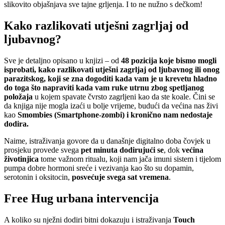
slikovito objašnjava sve tajne grljenja. I to ne nužno s dečkom!
Kako razlikovati utješni zagrljaj od
ljubavnog
?
Sve je detaljno opisano u knjizi – od
48 pozicija koje bismo mogli
isprobati, kako razlikovati utješni zagrljaj od ljubavnog ili onog
parazitskog, koji se zna dogoditi kada vam je u krevetu hladno
do toga što napraviti kada vam ruke utrnu zbog spetljanog
položaja
u kojem spavate čvrsto zagrljeni kao da ste koale. Čini se
da knjiga nije mogla izaći u bolje vrijeme, budući da većina nas živi
kao
Smombies (Smartphone-zombi)
i kronično nam nedostaje
dodira.
Naime, istraživanja govore da u današnje digitalno doba čovjek u
prosjeku provede svega
pet minuta dodirujući se
, dok
većina
životinjica
tome važnom ritualu, koji nam jača imuni sistem i tijelom
pumpa dobre hormoni sreće i vezivanja kao što su dopamin,
serotonin i oksitocin,
posvećuje svega sat vremena
.
Free Hug urbana intervencija
A koliko su nježni dodiri bitni dokazuju i istraživanja
Touch