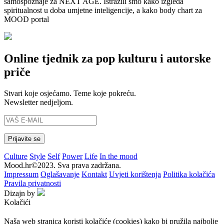
samospoznaje za NEXT AGE. Istražili smo kako izgleda
spiritualnost u doba umjetne inteligencije, a kako body chart za
MOOD portal
Online tjednik za pop kulturu i autorske
priče
Stvari koje osjećamo. Teme koje pokreću.
Newsletter nedjeljom.
Culture
Style
Self
Power
Life
In the mood
Mood.hr©2023. Sva prava zadržana.
Impressum
Oglašavanje
Kontakt
Uvjeti korištenja
Politika kolačića
Pravila privatnosti
Dizajn by
Kolačići
Naša web stranica koristi kolačiće (cookies) kako bi pružila najbolje