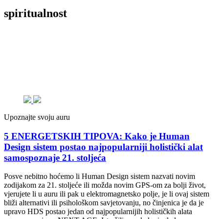
spiritualnost
Upoznajte svoju auru
5 ENERGETSKIH TIPOVA: Kako je Human
Design sistem postao najpopularniji holistički alat
samospoznaje 21. stoljeća
Posve nebitno hoćemo li Human Design sistem nazvati novim
zodijakom za 21. stoljeće ili možda novim GPS-om za bolji život,
vjerujete li u auru ili pak u elektromagnetsko polje, je li ovaj sistem
bliži alternativi ili psihološkom savjetovanju, no činjenica je da je
upravo HDS postao jedan od najpopularnijih holističkih alata