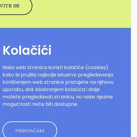
Kolačići
Naša web stranica koristi kolačiće (cookies)
kako bi pružila najbolje iskustvo pregledavanja.
Korištenjem web stranice pristajete na njihovu
uporabu, dok blokiranjem kolačića i dalje
možete pregledavati stranicu, no neke njezine
mogućnosti neće biti dostupne.
PRIHVAĆAM
olitika kolačića
Pravila
Dizajn by