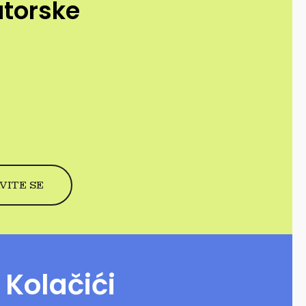
utorske
Kolačići