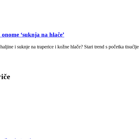
u onome ‘suknja na hlače’
i haljine i suknje na traperice i kožne hlače? Stari trend s početka tisućl
riče