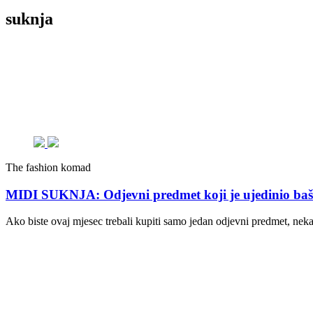
suknja
The fashion komad
MIDI SUKNJA: Odjevni predmet koji je ujedinio baš s
Ako biste ovaj mjesec trebali kupiti samo jedan odjevni predmet, neka 