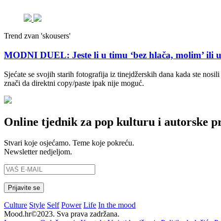
Trend zvan 'skousers'
MODNI DUEL: Jeste li u timu ‘bez hlača, molim’ ili 
Sjećate se svojih starih fotografija iz tinejdžerskih dana kada ste nosil
znači da direktni copy/paste ipak nije moguć.
Online tjednik za pop kulturu i autorske p
Stvari koje osjećamo. Teme koje pokreću.
Newsletter nedjeljom.
Culture
Style
Self
Power
Life
In the mood
Mood.hr©2023. Sva prava zadržana.