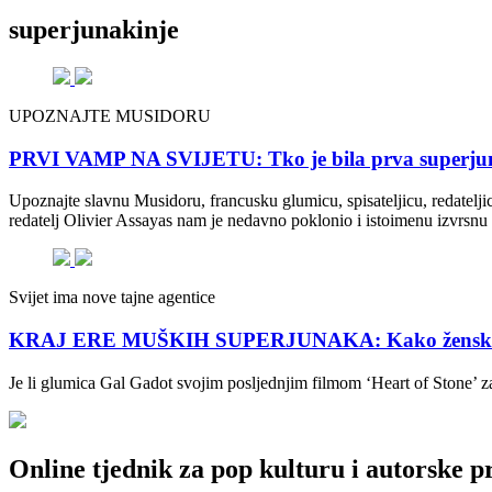
superjunakinje
UPOZNAJTE MUSIDORU
PRVI VAMP NA SVIJETU: Tko je bila prva superjunak
Upoznajte slavnu Musidoru, francusku glumicu, spisateljicu, redatelj
redatelj Olivier Assayas nam je nedavno poklonio i istoimenu izvrsnu 
Svijet ima nove tajne agentice
KRAJ ERE MUŠKIH SUPERJUNAKA: Kako ženske junak
Je li glumica Gal Gadot svojim posljednjim filmom ‘Heart of Stone’ 
Online tjednik za pop kulturu i autorske p