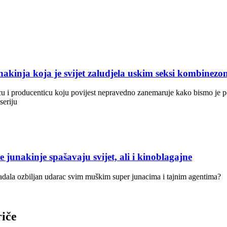
inja koja je svijet zaludjela uskim seksi kombinezo
icu i producenticu koju povijest nepravedno zanemaruje kako bismo je 
seriju
inje spašavaju svijet, ali i kinoblagajne
zadala ozbiljan udarac svim muškim super junacima i tajnim agentima?
riče