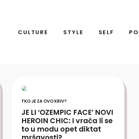
CULTURE
STYLE
SELF
PO
TKO JE ZA OVO KRIV?
JE LI ‘OZEMPIC FACE’ NOVI
HEROIN CHIC: I vraća li se
to u modu opet diktat
mršavosti?