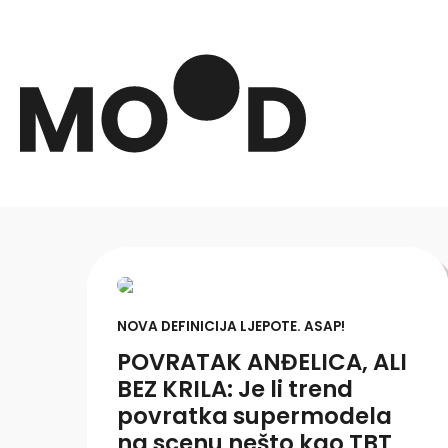
NOVA DEFINICIJA LJEPOTE. ASAP!
POVRATAK ANĐELICA, ALI
BEZ KRILA: Je li trend
povratka supermodela
na scenu nešto kao TBT